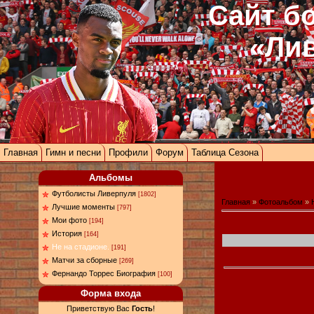
Сайт б
«Ли
Главная
Гимн и песни
Профили
Форум
Таблица Сезона
Альбомы
Футболисты Ливерпуля
[1802]
Главная
»
Фотоальбом
»
Лучшие моменты
[797]
Мои фото
[194]
История
[164]
Не на стадионе.
[191]
Матчи за сборные
[269]
Фернандо Торрес Биография
[100]
Форма входа
Приветствую Вас
Гость
!