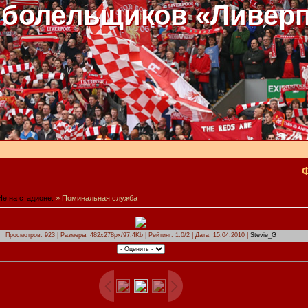
 болельщиков «Ливер
Не на стадионе.
» Поминальная служба
Просмотров: 923 | Размеры: 482x278px/97.4Kb | Рейтинг: 1.0/2 | Дата: 15.04.2010 |
Stevie_G