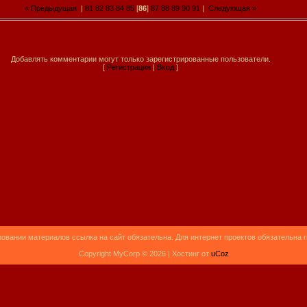
« Предыдущая
|
81
82
83
84
85
[
86
]
87
88
89
90
91
|
Следующая »
Добавлять комментарии могут только зарегистрированные пользователи.
[
Регистрация
|
Вход
]
овании материалов ссылка на сайт обязательна. Для интернет проектов обязательна 
Copyright MyCorp © 2026 |
Хостинг от
uCoz