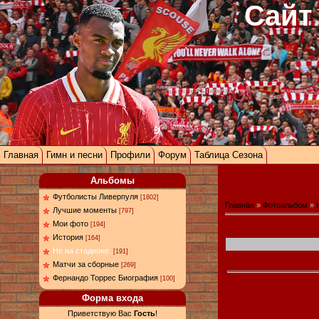
Сайт
Главная
Гимн и песни
Профили
Форум
Таблица Сезона
Альбомы
Футболисты Ливерпуля
[1802]
Главная
»
Фотоальбом
»
Лучшие моменты
[797]
Мои фото
[194]
История
[164]
Не на стадионе.
[191]
Матчи за сборные
[269]
Фернандо Торрес Биография
[100]
Форма входа
Приветствую Вас
Гость
!