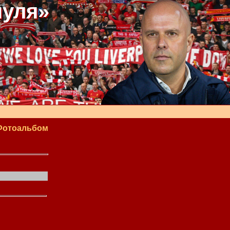
пуля»
Фотоальбом