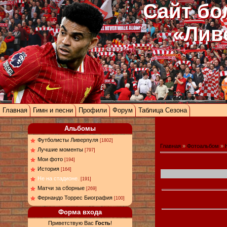
Сайт бо
«Лив
Главная
Гимн и песни
Профили
Форум
Таблица Сезона
Альбомы
Футболисты Ливерпуля
[1802]
Главная
»
Фотоальбом
»
Лучшие моменты
[797]
Мои фото
[194]
История
[164]
Не на стадионе.
[191]
Матчи за сборные
[269]
Фернандо Торрес Биография
[100]
Форма входа
Приветствую Вас
Гость
!