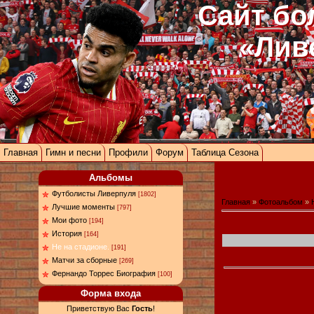
Сайт бо
«Лив
Главная
Гимн и песни
Профили
Форум
Таблица Сезона
Альбомы
Футболисты Ливерпуля
[1802]
Главная
»
Фотоальбом
»
Лучшие моменты
[797]
Мои фото
[194]
История
[164]
Не на стадионе.
[191]
Матчи за сборные
[269]
Фернандо Торрес Биография
[100]
Форма входа
Приветствую Вас
Гость
!