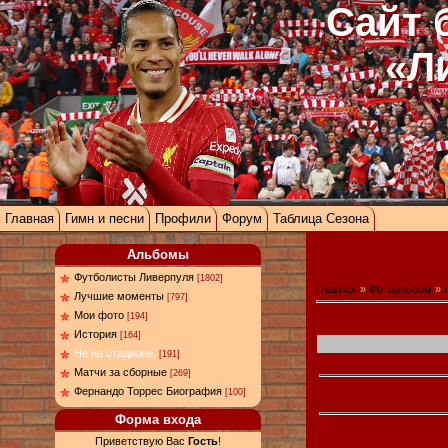
Сайт 
«Л
Главная
Гимн и песни
Профили
Форум
Таблица Сезона
Альбомы
Футболисты Ливерпуля
[1802]
Главная
»
Фотоальбом
»
Лучшие моменты
[797]
Мои фото
[194]
История
[164]
Не на стадионе.
[191]
Матчи за сборные
[269]
Фернандо Торрес Биография
[100]
Форма входа
Приветствую Вас
Гость
!