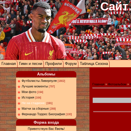
Сайт
Главная
Гимн и песни
Профили
Форум
Таблица Сезона
Альбомы
Футболисты Ливерпуля
[1802]
Главная
»
Фотоальбом
»
Лучшие моменты
[797]
Мои фото
[194]
История
[164]
Не на стадионе.
[191]
Матчи за сборные
[269]
Фернандо Торрес Биография
[100]
Форма входа
Приветствую Вас
Гость
!