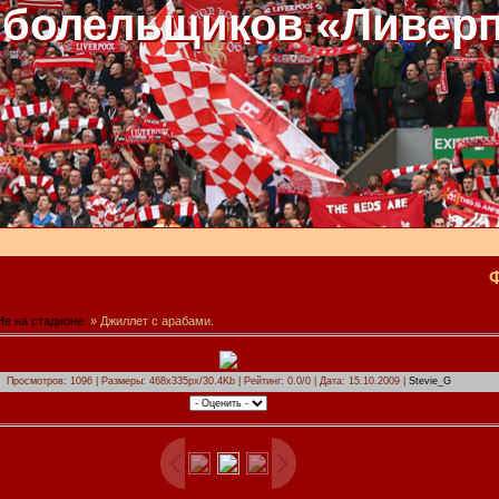
 болельщиков «Ливер
Не на стадионе.
» Джиллет с арабами.
Просмотров: 1096 | Размеры: 468x335px/30.4Kb | Рейтинг: 0.0/0 | Дата: 15.10.2009 |
Stevie_G