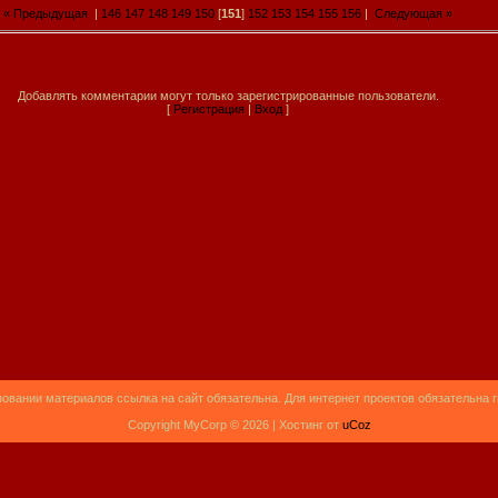
« Предыдущая
|
146
147
148
149
150
[
151
]
152
153
154
155
156
|
Следующая »
Добавлять комментарии могут только зарегистрированные пользователи.
[
Регистрация
|
Вход
]
овании материалов ссылка на сайт обязательна. Для интернет проектов обязательна 
Copyright MyCorp © 2026 |
Хостинг от
uCoz