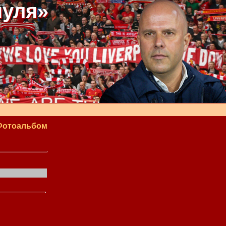
пуля»
Фотоальбом