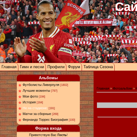
Сай
Главная
Гимн и песни
Профили
Форум
Таблица Сезона
Альбомы
Футболисты Ливерпуля
[1802]
Главная
»
Фотоальбом
»
Лучшие моменты
[797]
Мои фото
[194]
История
[164]
Не на стадионе.
[191]
Матчи за сборные
[269]
Фернандо Торрес Биография
[100]
Форма входа
Приветствую Вас
Гость
!