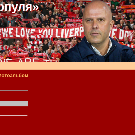
рпуля»
Фотоальбом