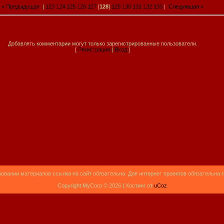
« Предыдущая
|
123
124
125
126
127
[
128
]
129
130
131
132
133
|
Следующая »
Добавлять комментарии могут только зарегистрированные пользователи.
[
Регистрация
|
Вход
]
овании материалов ссылка на сайт обязательна. Для интернет проектов обязательна 
Copyright MyCorp © 2026 |
Хостинг от
uCoz