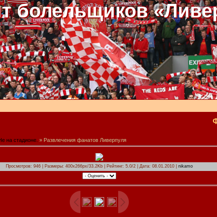
т болельщиков «Ливе
Не на стадионе.
» Развлечения фанатов Ливерпуля
Просмотров: 946 | Размеры: 400x266px/33.2Kb | Рейтинг: 5.0/2 | Дата: 08.01.2010 |
nikamo