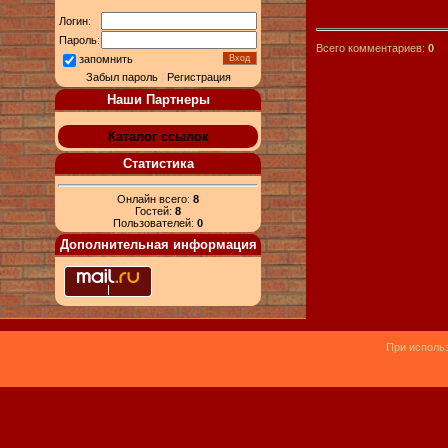
Логин:
Пароль:
Всего комментариев:
0
запомнить
Забыл пароль
|
Регистрация
Наши Партнеры
Каталог ссылок
Статистика
Онлайн всего:
8
Гостей:
8
Пользователей:
0
Дополнительная информация
При использ