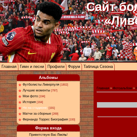
Сайт бо
«Лив
Главная
Гимн и песни
Профили
Форум
Таблица Сезона
Альбомы
Футболисты Ливерпуля
[1802]
Главная
»
Фотоальбом
»
Лучшие моменты
[797]
Мои фото
[194]
История
[164]
Не на стадионе.
[191]
Матчи за сборные
[269]
Фернандо Торрес Биография
[100]
Форма входа
Приветствую Вас
Гость
!