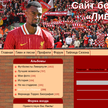
Сайт б
«Ли
Главная
Гимн и песни
Профили
Форум
Таблица Сезона
Альбомы
Футболисты Ливерпуля
[1802]
Главная
»
Фотоальбом
»
Лучшие моменты
[797]
Мои фото
[194]
История
[164]
Не на стадионе.
[191]
Матчи за сборные
[269]
Фернандо Торрес Биография
[100]
Форма входа
Приветствую Вас
Гость
!