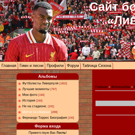
Сайт б
«Ли
Главная
Гимн и песни
Профили
Форум
Таблица Сезона
Альбомы
Футболисты Ливерпуля
[1802]
Главная
»
Фотоальбом
»
Лучшие моменты
[797]
Мои фото
[194]
История
[164]
Не на стадионе.
[191]
Матчи за сборные
[269]
Фернандо Торрес Биография
[100]
Форма входа
Приветствую Вас
Гость
!