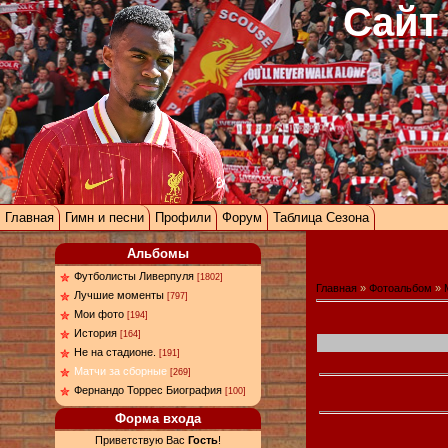
Сайт
Главная
Гимн и песни
Профили
Форум
Таблица Сезона
Альбомы
Футболисты Ливерпуля
[1802]
Главная
»
Фотоальбом
»
Лучшие моменты
[797]
Мои фото
[194]
История
[164]
Не на стадионе.
[191]
Матчи за сборные
[269]
Фернандо Торрес Биография
[100]
Форма входа
Приветствую Вас
Гость
!