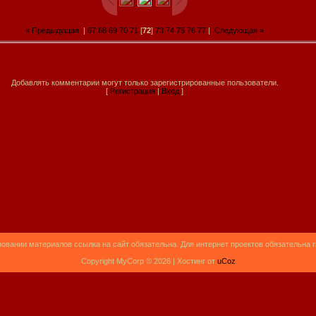
« Предыдущая
|
67
68
69
70
71
[
72
]
73
74
75
76
77
|
Следующая »
Добавлять комментарии могут только зарегистрированные пользователи.
[
Регистрация
|
Вход
]
овании материалов ссылка на сайт обязательна. Для интернет проектов обязательна 
Copyright MyCorp © 2026 |
Хостинг от
uCoz