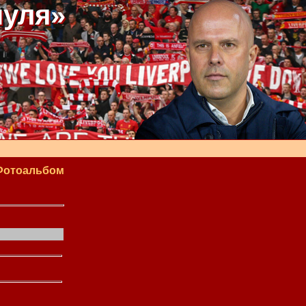
пуля»
Фотоальбом