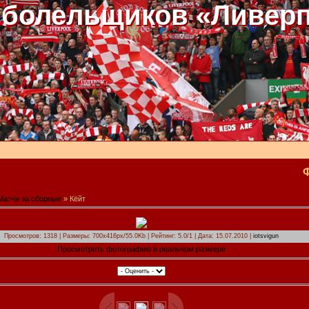
 болельщиков «Ливер
Матчи за сборные
» Кёйт
Просмотров: 1318 | Размеры: 700x416px/55.0Kb | Рейтинг: 5.0/1 | Дата: 15.07.2010 |
iotsvigun
Просмотреть фотографию в реальном размере