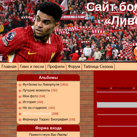
Сайт бо
«Лив
Главная
Гимн и песни
Профили
Форум
Таблица Сезона
Альбомы
Футболисты Ливерпуля
[1802]
Главная
»
Фотоальбом
»
Лучшие моменты
[797]
Мои фото
[194]
История
[164]
Не на стадионе.
[191]
Матчи за сборные
[269]
Фернандо Торрес Биография
[100]
Форма входа
Приветствую Вас
Гость
!