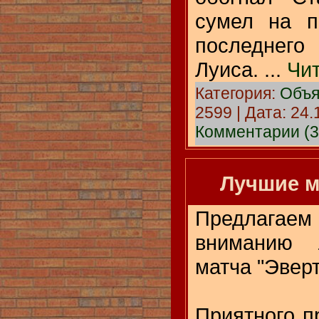
сумел на п
последнег
Луиса.
...
Чи
Категория:
Объя
2599 | Дата:
24.
Комментарии (3
Лучшие 
Предлаг
вниманию 
матча "Эверт
Приятного 