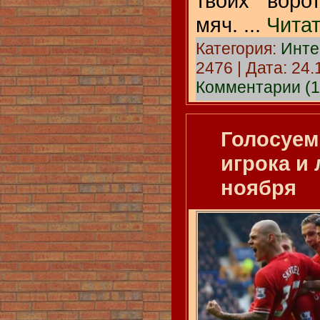
твоих воро
мяч.
...
Чита
Категория:
Инте
2476 | Дата:
24.
Комментарии (1
Голосуем
игрока и
ноября