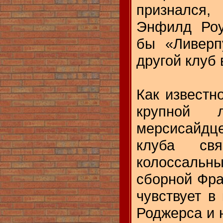
признался,
Энфилд Роу
бы «Ливерп
другой клуб 
Как известн
крупной л
мерсисайдц
клуба св
колоссальн
сборной Фра
чувствует в
Роджерса и 