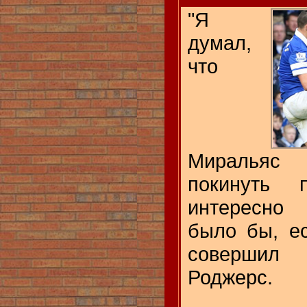
"Я
думал,
что
Миралья
покинуть
интересно 
было бы, е
совершил 
Роджерс.