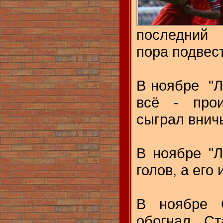
последний 
пора подвест
В ноябре "Л
всё - прои
сыграл внич
В ноябре "Л
голов, а его 
В ноябре 
обогнал Ст