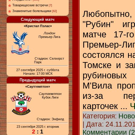
Товарищеские встречи
[7]
Любопытно, 
Знаменитые болельщики
[62]
Следующий матч
"Рубин" иг
«Кристал Пэлас»
матче 17-г
Лондон
Премьер Лига
Премьер-
состоялся на
Стадион: Селхерст
Томске и з
Парк
27 сентября 2025 г. суббота
рубиновых
Начало: 17:00 МСК
Предыдущий матч
М'Вила проп
«Саутгемптон»
из-за пе
Саутгемптон
Кубок Лиги
карточек
...
Ч
Категория:
Ново
Стадион: Энфилд
| Дата:
24.11.20
23 сентября 2025 г. вторник
Комментарии (2
2
: 1