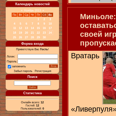
Календарь новостей
«
Ноябрь 2013
»
Миньоле:
Пн
Вт
Ср
Чт
Пт
Сб
Вс
1
2
3
оставать
4
5
6
7
8
9
10
11
12
13
14
15
16
17
своей игр
18
19
20
21
22
23
24
25
26
27
28
29
30
пропуска
Форма входа
Приветствую Вас
Гость
!
Вратарь
Логин:
Пароль:
запомнить
Забыл пароль
|
Регистрация
Поиск
Статистика
Онлайн всего:
12
Гостей:
12
«Ливерпул
Пользователей:
0