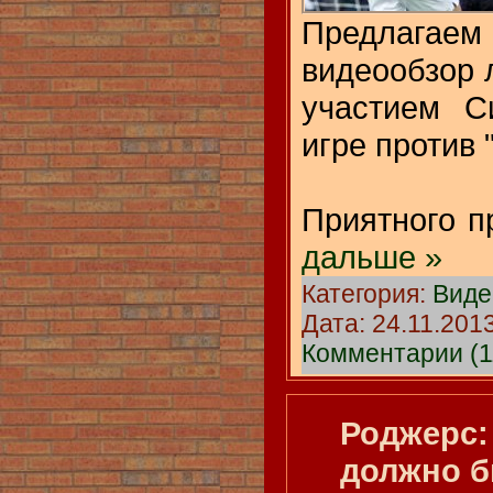
Предлагаем
видеообзор 
участием С
игре против 
Приятного 
дальше »
Категория:
Виде
Дата:
24.11.201
Комментарии (1
Роджерс:
должно б