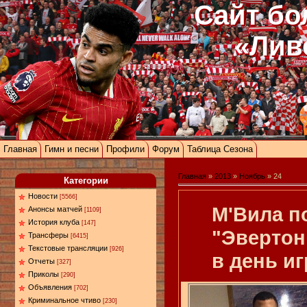
Сайт бо
«Лив
Главная
Гимн и песни
Профили
Форум
Таблица Сезона
Главная
»
2013
»
Ноябрь
»
24
Категории
Новости
[5566]
М'Вила п
Анонсы матчей
[1109]
История клуба
[147]
"Эвертон
Трансферы
[6415]
Текстовые трансляции
[926]
в день и
Отчеты
[327]
Приколы
[290]
Объявления
[702]
Криминальное чтиво
[230]