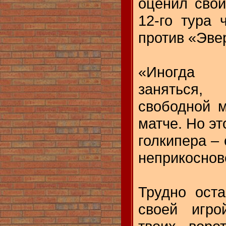
оценил свои
12-го тура 
против «Эвер
«Иногда 
заняться
свободной м
матче. Но эт
голкипера – 
неприкоснов
Трудно ост
своей игро