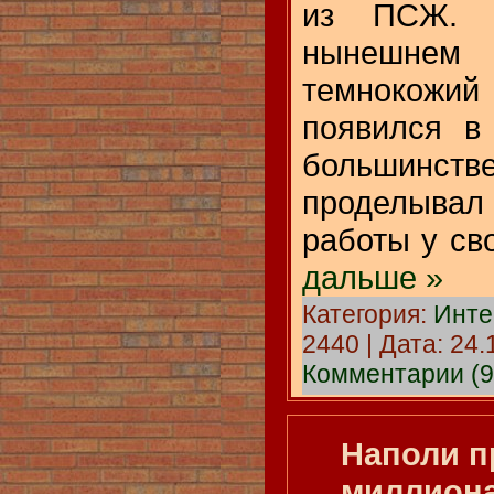
из ПСЖ. 
нынешнем
темноко
появился в
большин
проделыва
работы у св
дальше »
Категория:
Инте
2440 | Дата:
24.
Комментарии (9
Наполи п
миллиона