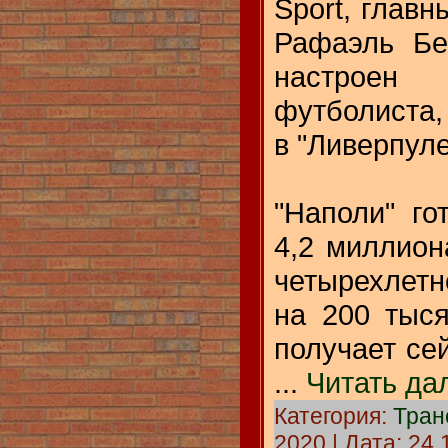
Sport, главн
Рафаэль Бе
настрое
футболиста,
в "Ливерпуле
"Наполи" го
4,2 миллион
четырехлетн
на 200 тыс
получает сей
...
Читать да
Категория:
Тра
2020 | Дата:
24.