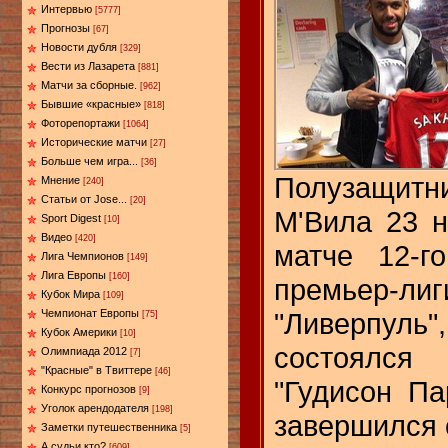
Интервью
[5777]
Прогнозы
[67]
Новости дубля
[329]
Вести из Лазарета
[881]
Матчи за сборные.
[962]
Бывшие «красные»
[818]
Фоторепортажи
[1064]
Исторические матчи
[27]
Больше чем игра...
[36]
Полузащитн
Мнение
[240]
Статьи от Jose...
[20]
М'Вила 23 
Sport Digest
[10]
Видео
[420]
матче 12-г
Лига Чемпионов
[149]
Лига Европы
[160]
премьер-л
Кубок Мира
[109]
"Ливерпу
Чемпионат Европы
[75]
Кубок Америки
[10]
состоялс
Олимпиада 2012
[7]
"Красные" в Твиттере
[46]
"Гудисон Па
Конкурс прогнозов
[9]
Уголок арендодателя
[198]
завершился с
Заметки путешественника
[5]
А судьи кто?
[609]