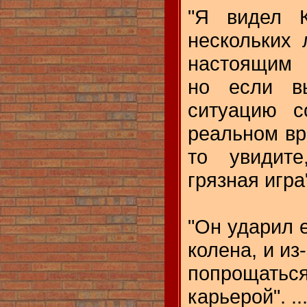
"Я видел К
нескольких 
настоящим 
но если в
ситуацию с
реальном вр
то увидит
грязная игра
"Он ударил е
колена, и из
попрощат
карьерой".
..