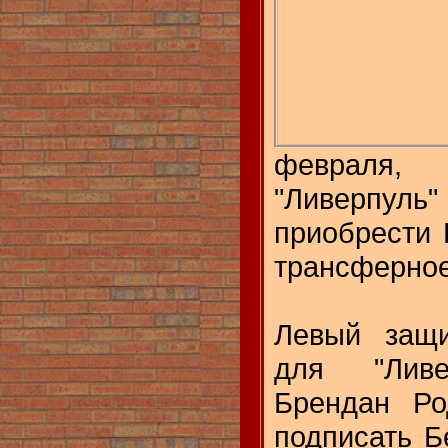
февраля
"Ливерпу
приобрести 
трансферное
Левый защи
для "Ливе
Брендан Ро
подписать Б