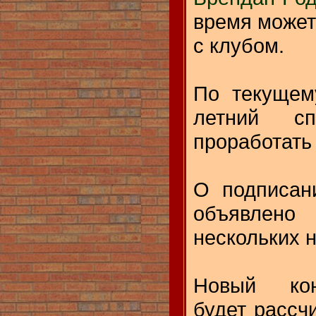
время может
с клубом.
По текущем
летний сп
проработать
О подписан
объявле
нескольких 
Новый кон
будет рассч