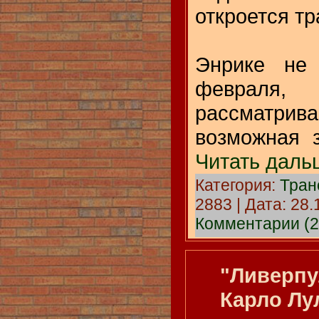
откроется т
Энрике не 
февраля
рассмат
возможная 
Читать даль
Категория:
Тра
2883 | Дата:
28.
Комментарии (2
"Ливерпу
Карло Лу