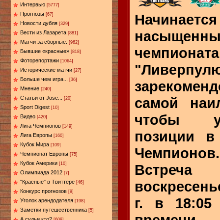
Интервью
[5777]
Прогнозы
Начина
[67]
Новости дубля
[329]
насыщен
Вести из Лазарета
[881]
Матчи за сборные.
[962]
чемпиона
Бывшие «красные»
[818]
Фоторепортажи
[1064]
"Ливерпу
Исторические матчи
[27]
Больше чем игра...
[36]
зарекоме
Мнение
[240]
самой наи
Статьи от Jose...
[20]
Sport Digest
[10]
чтобы у
Видео
[420]
Лига Чемпионов
[149]
позиции в
Лига Европы
[160]
Кубок Мира
[109]
Чемпионов.
Чемпионат Европы
[75]
Кубок Америки
[10]
Встреча
Олимпиада 2012
[7]
воскресень
"Красные" в Твиттере
[46]
Конкурс прогнозов
[9]
г. в 18:05
Уголок арендодателя
[198]
Заметки путешественника
[5]
времени.
А судьи кто?
[609]