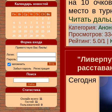
на 10 очко
Календарь новостей
место в тур
«
Ноябрь 2013
»
Пн
Вт
Ср
Чт
Пт
Сб
Вс
Читать даль
1
2
3
4
5
6
7
8
9
10
Категория:
Анон
11
12
13
14
15
16
17
18
19
20
21
22
23
24
Просмотров: 334
25
26
27
28
29
30
Рейтинг: 5.0/1 |
Форма входа
Приветствую Вас
Гость
!
Логин:
"Ливерпу
Пароль:
запомнить
расстава
Забыл пароль
|
Регистрация
Поиск
Сегодня
Статистика
Онлайн всего:
11
Гостей:
11
Пользователей:
0