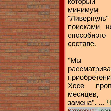
который 
минимум
"Ливерпу
поисками н
способного
составе.
"Мы оп
рассматри
приобрете
Хосе проп
месяцев,
замена".
...
Ч
Категория:
Тра