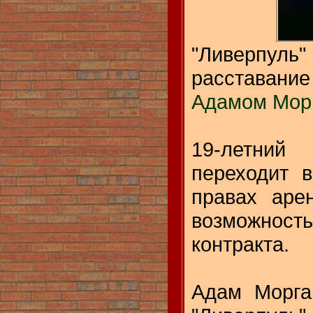
"Ливерпу
расставан
Адамом Мор
19-летни
переходит 
правах аре
возможнос
контракта.
Адам Морга