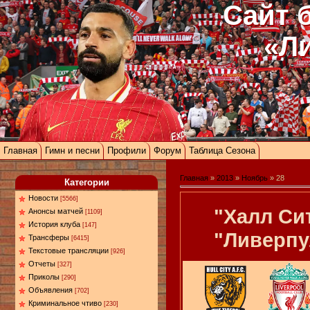
Сайт 
«Л
Главная
Гимн и песни
Профили
Форум
Таблица Сезона
Главная
»
2013
»
Ноябрь
»
28
Категории
Новости
[5566]
"Халл Сит
Анонсы матчей
[1109]
История клуба
[147]
"Ливерпу
Трансферы
[6415]
Текстовые трансляции
[926]
Отчеты
[327]
Приколы
[290]
Объявления
[702]
Криминальное чтиво
[230]