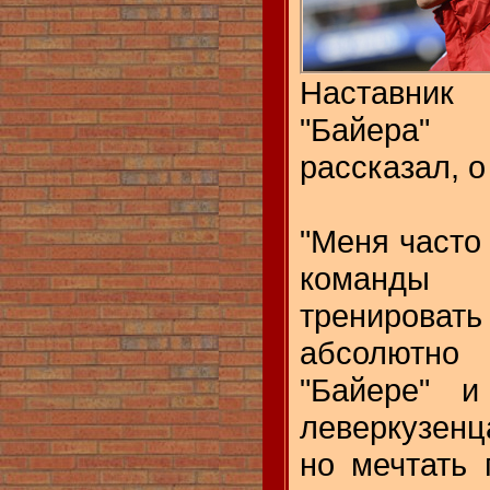
Наставник 
"Байера
рассказал, о
"Меня часто
команды
тренирова
абсолютно
"Байере" и
леверкузен
но мечтать 