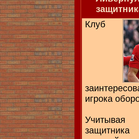
защитник
Клуб
заинтересо
игрока обор
Учитывая
защитни