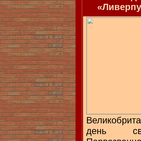
«Ливерпу
Великобрит
день св