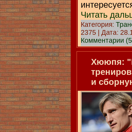
интересует
Читать даль
Категория:
Тра
2375 | Дата:
28.
Комментарии (5
Хююпя: 
трениров
и сборну