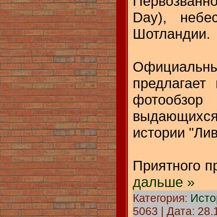
Первозванн
Day), небе
Шотландии.
Официальны
предлагает
фотообз
выдающихс
истории "Лив
Приятного п
дальше »
Категория:
Исто
5063 | Дата:
28.