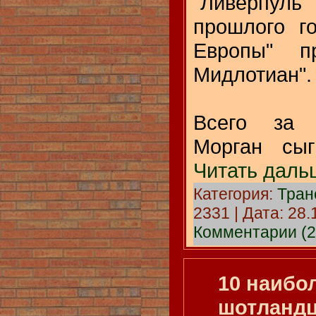
"Ливерпу
прошлого г
Европы" п
Мидлотиан".
Всего за 
Морган сы
Читать даль
Категория:
Тра
2331 | Дата:
28.
Комментарии (2
10 наибо
шотландц