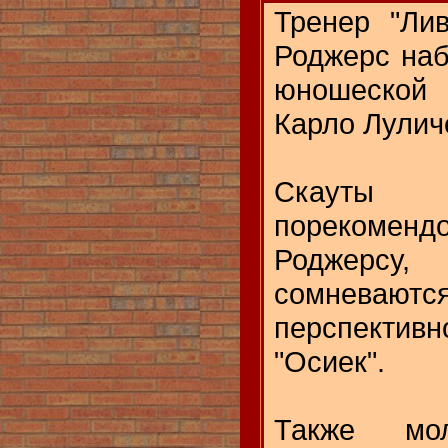
Тренер "Ли
Роджерс наб
юношеской 
Карло Лулич
Скауты
порекоме
Роджерсу
сомнева
перспективн
"Осиек".
Также мо