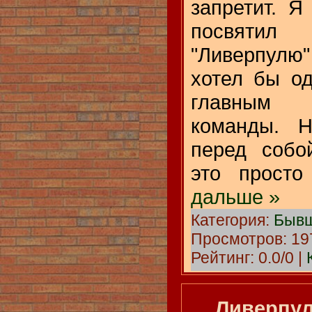
запретит. Я
посвятил
"Ливерпулю
хотел бы о
главным 
команды. Н
перед собо
это прост
дальше »
Категория:
Бывш
Просмотров: 197
Рейтинг: 0.0/0 |
Ливерпул