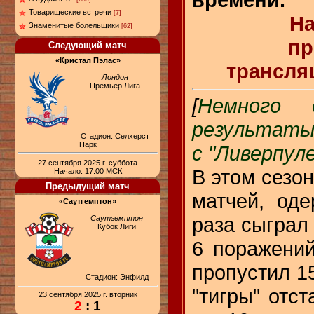
Товарищеские встречи
[7]
На
Знаменитые болельщики
[62]
пр
Следующий матч
«Кристал Пэлас»
трансля
Лондон
Премьер Лига
[
Немного 
результаты
Стадион: Селхерст
Парк
с "Ливерпул
27 сентября 2025 г. суббота
В этом сезон
Начало: 17:00 МСК
Предыдущий матч
матчей, од
«Саутгемптон»
раза сыграл
Саутгемптон
Кубок Лиги
6 поражений
пропустил 15
Стадион: Энфилд
"тигры" отст
23 сентября 2025 г. вторник
2
: 1