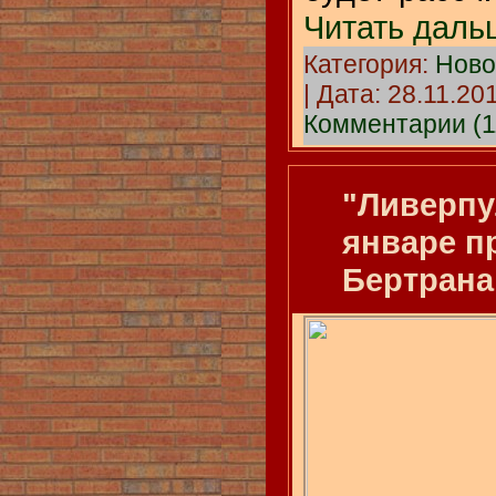
Читать даль
Категория:
Ново
| Дата:
28.11.20
Комментарии (1
"Ливерпу
январе п
Бертрана