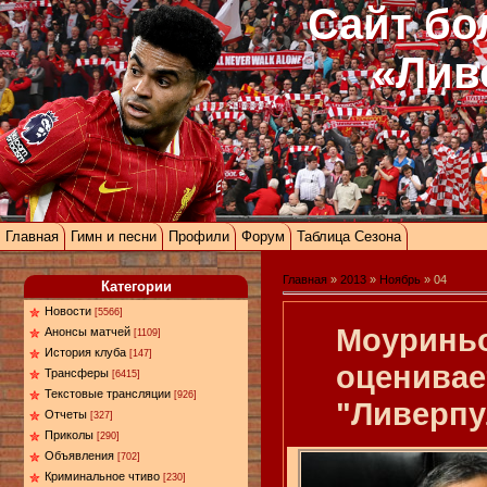
Сайт бо
«Лив
Главная
Гимн и песни
Профили
Форум
Таблица Сезона
Главная
»
2013
»
Ноябрь
»
04
Категории
Новости
[5566]
Моуриньо
Анонсы матчей
[1109]
История клуба
[147]
оценивае
Трансферы
[6415]
Текстовые трансляции
[926]
"Ливерпу
Отчеты
[327]
Приколы
[290]
Объявления
[702]
Криминальное чтиво
[230]