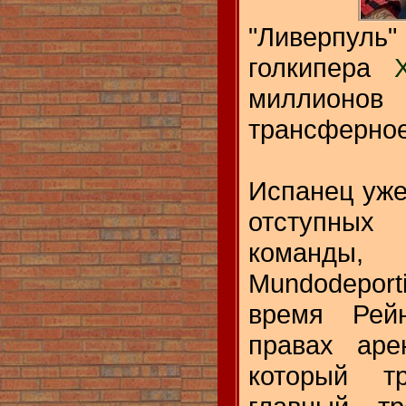
"Ливерпуль
голкипера
миллионов
трансферное
Испанец уже
отступных
команд
Mundodepor
время Рей
правах аре
который т