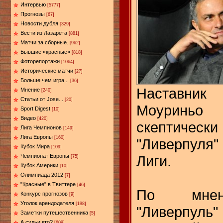
Интервью
[5777]
Прогнозы
[67]
Новости дубля
[329]
Вести из Лазарета
[881]
Матчи за сборные.
[962]
Бывшие «красные»
[818]
Фоторепортажи
[1064]
Исторические матчи
[27]
Больше чем игра...
[36]
Наставни
Мнение
[240]
Статьи от Jose...
[20]
Моуриньо 
Sport Digest
[10]
Видео
[420]
скептическ
Лига Чемпионов
[149]
Лига Европы
[160]
"Ливерпуля"
Кубок Мира
[109]
Лиги.
Чемпионат Европы
[75]
Кубок Америки
[10]
Олимпиада 2012
[7]
"Красные" в Твиттере
[46]
По мнен
Конкурс прогнозов
[9]
Уголок арендодателя
[198]
"Ливерпуль
Заметки путешественника
[5]
А судьи кто?
[609]