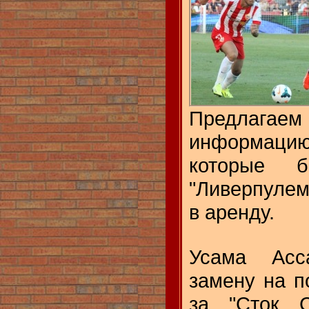
Предлагаем
информац
которые б
"Ливерпулем
в аренду.
Усама Ас
замену на п
за "Сток 