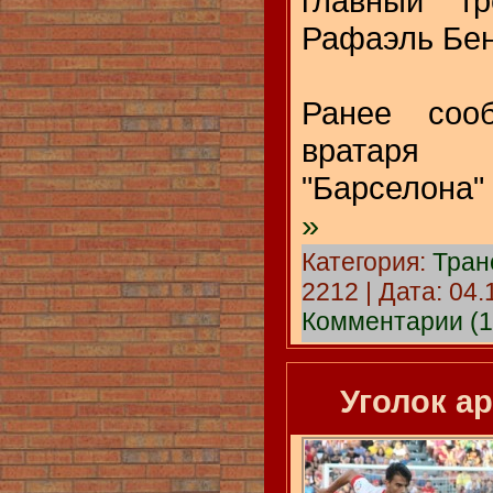
главный тр
Рафаэль Бен
Ранее соо
вратаря
"Барселона
»
Категория:
Тра
2212 | Дата:
04.
Комментарии (1
Уголок а