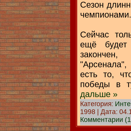
Сезон длинн
чемпионами
Сейчас тол
ещё будет
закончен
"Арсенала"
есть то, ч
победы в 
дальше »
Категория:
Инте
1998 | Дата:
04.
Комментарии (1