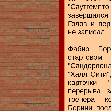
"Саутгемп
завершился
Голов и пер
не записал.
Фабио Бор
стартово
"Сандерлен
"Халл Сити"
карточки 
перерыва з
тренера к
Борини пос