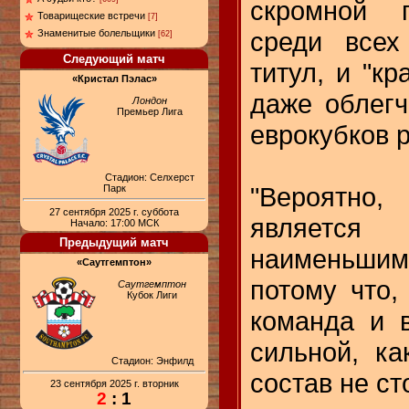
скромной г
Товарищеские встречи
[7]
среди всех
Знаменитые болельщики
[62]
Следующий матч
титул, и "к
«Кристал Пэлас»
даже облегч
Лондон
Премьер Лига
еврокубков 
Стадион: Селхерст
"Вероятн
Парк
27 сентября 2025 г. суббота
являет
Начало: 17:00 МСК
Предыдущий матч
наименьш
«Саутгемптон»
потому что,
Саутгемптон
Кубок Лиги
команда и 
сильной, ка
Стадион: Энфилд
состав не с
23 сентября 2025 г. вторник
2
: 1