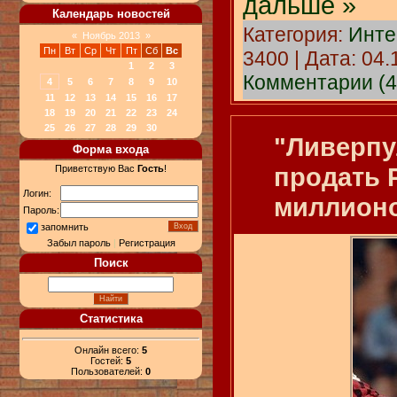
дальше »
Календарь новостей
Категория:
Инте
«
Ноябрь 2013
»
Пн
Вт
Ср
Чт
Пт
Сб
Вс
3400 | Дата:
04.
1
2
3
Комментарии (4
4
5
6
7
8
9
10
11
12
13
14
15
16
17
18
19
20
21
22
23
24
25
26
27
28
29
30
"Ливерпу
Форма входа
продать Р
Приветствую Вас
Гость
!
Логин:
миллионо
Пароль:
запомнить
Забыл пароль
|
Регистрация
Поиск
Статистика
Онлайн всего:
5
Гостей:
5
Пользователей:
0