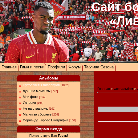
Сайт б
«Ли
Главная
Гимн и песни
Профили
Форум
Таблица Сезона
Альбомы
Футболисты Ливерпуля
[1802]
Главная
»
Фотоальбом
»
Лучшие моменты
[797]
Мои фото
[194]
История
[164]
Не на стадионе.
[191]
Матчи за сборные
[269]
Фернандо Торрес Биография
[100]
Форма входа
Приветствую Вас
Гость
!