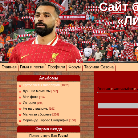
Сайт 
«Л
Главная
Гимн и песни
Профили
Форум
Таблица Сезона
Альбомы
Футболисты Ливерпуля
[1802]
Главная
»
Фотоальбом
»
Лучшие моменты
[797]
Мои фото
[194]
История
[164]
Не на стадионе.
[191]
Матчи за сборные
[269]
Фернандо Торрес Биография
[100]
Форма входа
Приветствую Вас
Гость
!