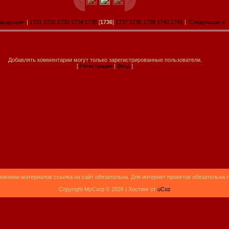
едыдущая
|
1731
1732
1733
1734
1735
[
1736
]
1737
1738
1739
1740
1741
|
Следующая »
Добавлять комментарии могут только зарегистрированные пользователи.
[
Регистрация
|
Вход
]
овании материалов ссылка на сайт обязательна. Для интернет проектов обязательна 
Copyright MyCorp © 2026 |
Хостинг от
uCoz