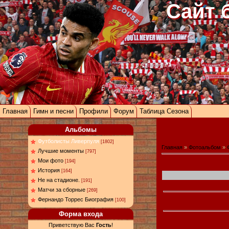
Сайт 
Главная
Гимн и песни
Профили
Форум
Таблица Сезона
Альбомы
Футболисты Ливерпуля
[1802]
Главная
»
Фотоальбом
»
Лучшие моменты
[797]
Мои фото
[194]
История
[164]
Не на стадионе.
[191]
Матчи за сборные
[269]
Фернандо Торрес Биография
[100]
Форма входа
Приветствую Вас
Гость
!