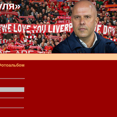
уля»
Фотоальбом