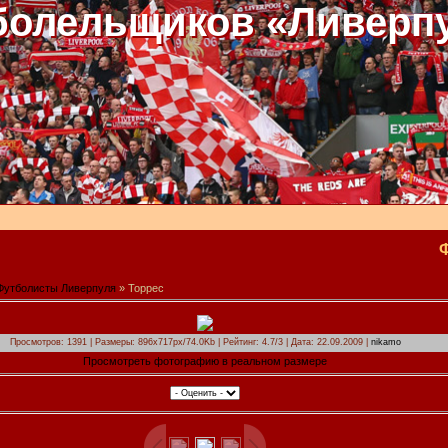
болельщиков «Ливерп
Футболисты Ливерпуля
» Торрес
Просмотров: 1391 | Размеры: 896x717px/74.0Kb | Рейтинг: 4.7/3 | Дата: 22.09.2009 |
nikamo
Просмотреть фотографию в реальном размере