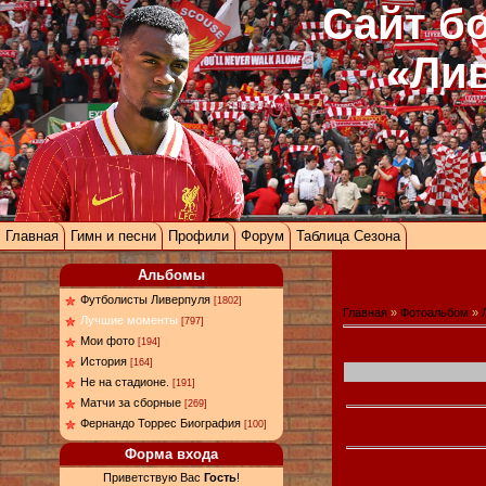
Сайт б
«Ли
Главная
Гимн и песни
Профили
Форум
Таблица Сезона
Альбомы
Футболисты Ливерпуля
[1802]
Главная
»
Фотоальбом
»
Лучшие моменты
[797]
Мои фото
[194]
История
[164]
Не на стадионе.
[191]
Матчи за сборные
[269]
Фернандо Торрес Биография
[100]
Форма входа
Приветствую Вас
Гость
!