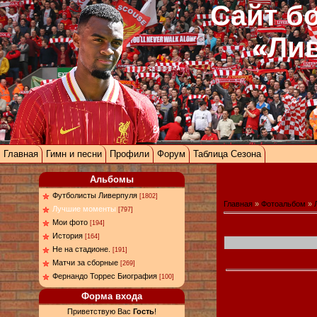
Сайт б
«Ли
Главная
Гимн и песни
Профили
Форум
Таблица Сезона
Альбомы
Футболисты Ливерпуля
[1802]
Главная
»
Фотоальбом
»
Лучшие моменты
[797]
Мои фото
[194]
История
[164]
Не на стадионе.
[191]
Матчи за сборные
[269]
Фернандо Торрес Биография
[100]
Форма входа
Приветствую Вас
Гость
!