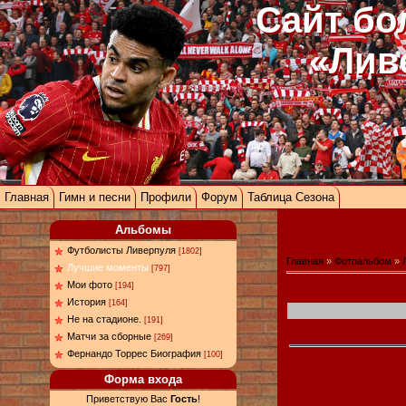
Сайт бо
«Лив
Главная
Гимн и песни
Профили
Форум
Таблица Сезона
Альбомы
Футболисты Ливерпуля
[1802]
Главная
»
Фотоальбом
»
Лучшие моменты
[797]
Мои фото
[194]
История
[164]
Не на стадионе.
[191]
Матчи за сборные
[269]
Фернандо Торрес Биография
[100]
Форма входа
Приветствую Вас
Гость
!