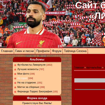
Сайт 
«Л
Главная
Гимн и песни
Профили
Форум
Таблица Сезона
Альбомы
Футболисты Ливерпуля
[1802]
Главная
»
Фотоальбом
»
Лучшие моменты
[797]
Мои фото
[194]
История
[164]
Не на стадионе.
[191]
Матчи за сборные
[269]
Фернандо Торрес Биография
[100]
Форма входа
Приветствую Вас
Гость
!