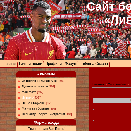
Сайт б
«Ли
Главная
Гимн и песни
Профили
Форум
Таблица Сезона
Альбомы
Футболисты Ливерпуля
[1802]
Главная
»
Фотоальбом
»
Лучшие моменты
[797]
Мои фото
[194]
История
[164]
Не на стадионе.
[191]
Матчи за сборные
[269]
Фернандо Торрес Биография
[100]
Форма входа
Приветствую Вас
Гость
!