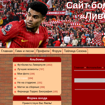
Сайт бо
«Лив
Главная
Гимн и песни
Профили
Форум
Таблица Сезона
Альбомы
Футболисты Ливерпуля
[1802]
Главная
»
Фотоальбом
»
Лучшие моменты
[797]
Мои фото
[194]
История
[164]
Не на стадионе.
[191]
Матчи за сборные
[269]
Фернандо Торрес Биография
[100]
Форма входа
Приветствую Вас
Гость
!