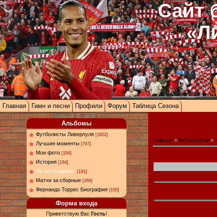
Сайт 
«Л
Главная
Гимн и песни
Профили
Форум
Таблица Сезона
Альбомы
Футболисты Ливерпуля
[1802]
Главная
»
Фотоальбом
»
Лучшие моменты
[797]
Мои фото
[194]
История
[164]
Не на стадионе.
[191]
Матчи за сборные
[269]
Фернандо Торрес Биография
[100]
Форма входа
Приветствую Вас
Гость
!