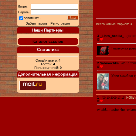
Логин:
Пароль:
запомнить
Забыл пароль
|
Регистрация
Всего комментариев:
3
Наши Партнеры
3
_Listo_Ardilla_
(13.10.
0
Каталог ссылок
Гламурная роз
Статистика
Онлайн всего:
4
2
Sabinochka
(05.10.2009
Гостей:
4
0
Пользователей:
0
Дополнительная информация
Уиии какой он 
1
I<3liv
(05.10.2009 17:15)
0
whah!....nashel 4to reklami