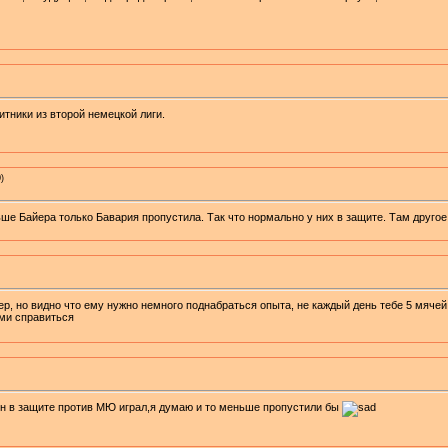
итники из второй немецкой лиги.
)
ьше Байера только Бавария пропустила. Так что нормально у них в защите. Там другое
ер, но видно что ему нужно немного поднабраться опыта, не каждый день тебе 5 мячей
ами справиться
н в защите против МЮ играл,я думаю и то меньше пропустили бы