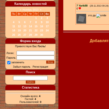
Календарь новостей
7
Yarik88
(29.11.2013 00:24)
0
«
Ноябрь 2013
»
Пн
Вт
Ср
Чт
Пт
Сб
Вс
это да
1
2
3
4
5
6
7
8
9
10
11
12
13
14
15
16
17
18
19
20
21
22
23
24
25
26
27
28
29
30
Добавлят
Форма входа
Приветствую Вас
Гость
!
Логин:
Пароль:
запомнить
Забыл пароль
|
Регистрация
Поиск
Статистика
Онлайн всего:
4
Гостей:
4
Пользователей:
0