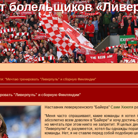
т болельщиков «Ливе
я: "Мечтаю тренировать "Ливерпуль" и сборную Финляндии"
ровать "Ливерпуль" и сборную Финляндии"
Наставник леверкузенского "Байера"
Сами Хююпя
ра
"Меня часто спрашивают, какие команды я хотел 
абсолютно всем доволен в "Байере" и хочу достичь 
но мечтать при этом никто не запретит. Я целых де
"Ливерпулю" и, разумеется, хотел бы однажды пора
команды. Нет, я не ставлю перед собой подобную це