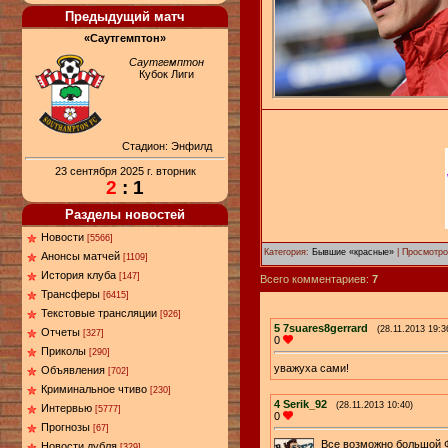
Предыдущий матч
«Саутгемптон»
Саутгемптон
Кубок Лиги
Стадион: Энфилд
23 сентября 2025 г. вторник
2
: 1
Разделы новостей
Новости
[5566]
Категория:
Бывшие «красные»
| Просмотро
Анонсы матчей
[1109]
История клуба
[147]
Всего комментариев:
7
Трансферы
[6415]
Текстовые трансляции
[926]
5
7suares8gerrard
(28.11.2013 19:3
Отчеты
[327]
0
Приколы
[290]
уважуха сами!
Объявления
[702]
Криминальное чтиво
[230]
4
Serik_92
(28.11.2013 10:40)
Интервью
[5777]
0
Прогнозы
[67]
Все возможно большой Фи
Новости дубля
[329]