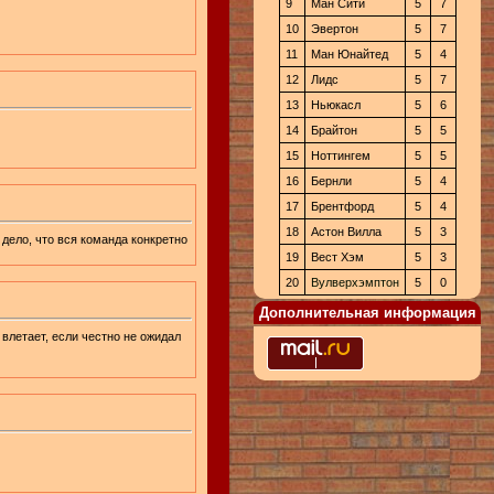
9
Ман Сити
5
7
10
Эвертон
5
7
11
Ман Юнайтед
5
4
12
Лидс
5
7
13
Ньюкасл
5
6
14
Брайтон
5
5
15
Ноттингем
5
5
16
Бернли
5
4
17
Брентфорд
5
4
18
Астон Вилла
5
3
 дело, что вся команда конкретно
19
Вест Хэм
5
3
20
Вулверхэмптон
5
0
Дополнительная информация
 влетает, если честно не ожидал