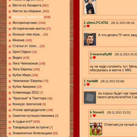
Вести из Лазарета
[881]
Матчи за сборные.
[962]
Бывшие «красные»
[818]
2
allenLFC4702
Фоторепортажи
(28.11.2013 08:14)
[1064]
0
Исторические матчи
[27]
Больше чем игра...
А что делать?У него защ
[36]
Мнение
[240]
Статьи от Jose...
[20]
Sport Digest
[10]
3
iwannafly90
(28.11.2013 10:20
Видео
0
[420]
Лига Чемпионов
[149]
ну не надо сочинять тут. Мен
Лига Европы
[160]
обосралась в матче с МЮ.
Кубок Мира
[109]
Чемпионат Европы
1
Yarik88
[75]
(28.11.2013 03:49)
3
Кубок Америки
[10]
Олимпиада 2012
[7]
он хорош будет как трен
такого результата!!!но С
"Красные" в Твиттере
[46]
Конкурс прогнозов
[9]
Уголок арендодателя
[198]
6
SteveG
(28.11.2013 23:21)
Заметки путешественника
1
[5]
А судьи кто?
[609]
Отвечаю,уж лучше о
Товарищеские встречи
[7]
Знаменитые болельщики
[62]