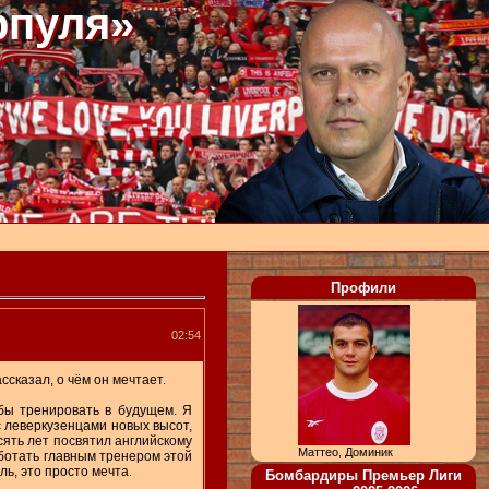
рпуля»
Профили
02:54
ссказал, о чём он мечтает.
бы тренировать в будущем. Я
с леверкузенцами новых высот,
сять лет посвятил английскому
Маттео, Доминик
ботать главным тренером этой
ль, это просто мечта
.
Бомбардиры Премьер Лиги