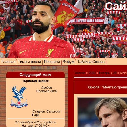
Сай
Главная
Гимн и песни
Профили
Форум
Таблица Сезона
Главная
»
2013
»
Ноябрь
»
28
» Хююп
Следующий матч
«Кристал Пэлас»
Хююпя: "Мечтаю трени
Лондон
Премьер Лига
Стадион: Селхерст
Парк
27 сентября 2025 г. суббота
Начало: 17:00 МСК