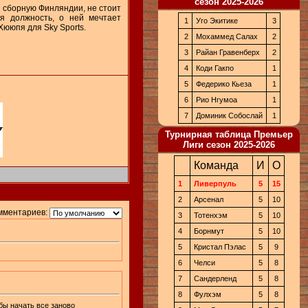
сезон 2025-2026
и сборную Финляндии, не стоит
ая должность, о ней мечтает
1
Уго Экитике
3
Хююпя для Sky Sports.
2
Мохаммед Салах
2
3
Райан Гравенберх
2
4
Коди Гакпо
1
5
Федерико Кьеза
1
6
Рио Нгумоа
1
7
Доминик Собослай
1
Турнирная таблица Премьер
Лиги сезон 2025-2026
Команда
И
О
1
Ливерпуль
5
15
2
Арсенал
5
10
мментариев:
3
Тотенхэм
5
10
4
Борнмут
5
10
5
Кристал Пэлас
5
9
6
Челси
5
8
7
Сандерленд
5
8
8
Фулхэм
5
8
бы начать все заново