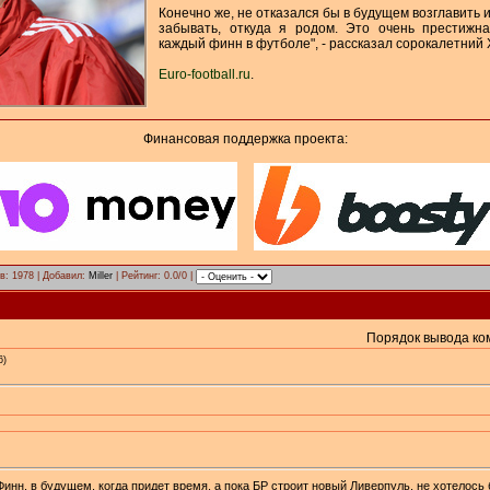
Конечно же, не отказался бы в будущем возглавить 
забывать, откуда я родом. Это очень престижн
каждый финн в футболе", - рассказал сорокалетний 
Euro-football.ru
.
Финансовая поддержка проекта:
в: 1978 | Добавил:
Miller
| Рейтинг: 0.0/0 |
Порядок вывода ко
6)
нн, в будущем, когда придет время, а пока БР строит новый Ливерпуль, не хотелось 