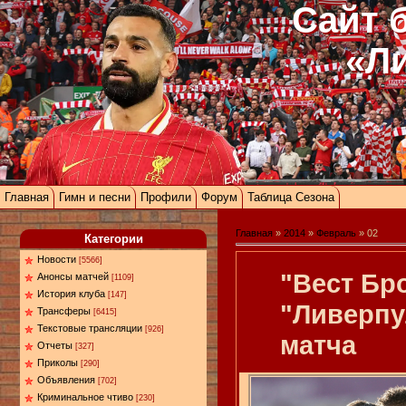
Сайт 
«Л
Главная
Гимн и песни
Профили
Форум
Таблица Сезона
Главная
»
2014
»
Февраль
»
02
Категории
Новости
[5566]
"Вест Бр
Анонсы матчей
[1109]
История клуба
[147]
"Ливерпу
Трансферы
[6415]
Текстовые трансляции
[926]
матча
Отчеты
[327]
Приколы
[290]
Объявления
[702]
Криминальное чтиво
[230]