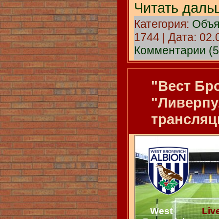
Читать даль
Категория:
Объя
1744 | Дата:
02.
Комментарии (5
"Вест Бр
"Ливерпу
трансляц
West
Liver