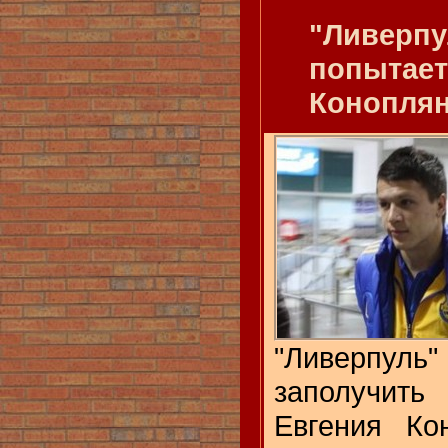
"Ливерпу
попытает
Конопля
"Ливерпуль
заполучить
Евгения Ко