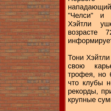
нападающий
"Челси" и 
Хэйтли у
возрасте 
информирует
Тони Хэйтли
свою карь
трофея, но 
что клубы н
рекорды, пр
крупные сум