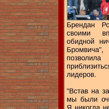
Брендан Ро
своими вп
обидной ни
Бромвича
позвол
приблизи
лидеров.
"Встав на за
мы были оч
Я никогда н