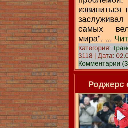
извиниться 
заслуживал
самых вел
мира".
...
Чит
Категория:
Тра
3118 | Дата:
02.
Комментарии (3
Роджерс 