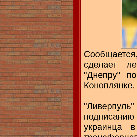
Сообщается
сделает ле
"Днепру" п
Коноплянке.
"Ливерпул
подписан
украинца в