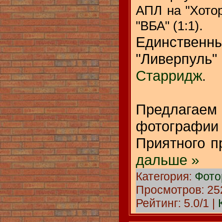
АПЛ на "Хото
"ВБА" (1:1).
Единстве
"Ливерпуль
Старридж
.
Предлагаем
фотографии
Приятного 
дальше »
Категория:
Фото
Просмотров: 252
Рейтинг: 5.0/1 |