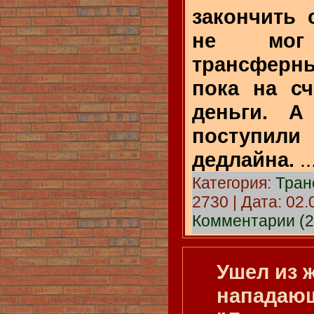
закончить 
не мог 
трансфер
пока на сч
деньги. 
поступили
дедлайна.
.
Категория:
Тра
2730 | Дата:
02.
Комментарии (2
Ушел из ж
нападающ