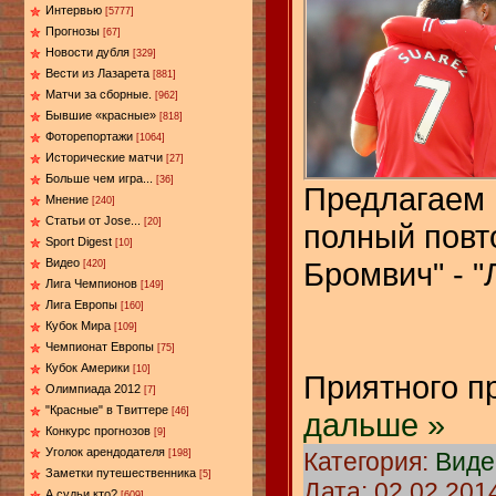
Интервью
[5777]
Прогнозы
[67]
Новости дубля
[329]
Вести из Лазарета
[881]
Матчи за сборные.
[962]
Бывшие «красные»
[818]
Фоторепортажи
[1064]
Исторические матчи
[27]
Больше чем игра...
[36]
Предлагаем
Мнение
[240]
Статьи от Jose...
[20]
полный повт
Sport Digest
[10]
Бромвич" - "
Видео
[420]
Лига Чемпионов
[149]
Лига Европы
[160]
Кубок Мира
[109]
Чемпионат Европы
[75]
Кубок Америки
[10]
Приятного п
Олимпиада 2012
[7]
"Красные" в Твиттере
[46]
дальше »
Конкурс прогнозов
[9]
Уголок арендодателя
Категория:
Виде
[198]
Заметки путешественника
[5]
Дата:
02.02.201
А судьи кто?
[609]