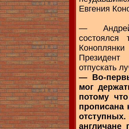
Евгения Кон
— Андре
состоялся 
Коноплянки
Президен
отпускать л
— Во-первы
мог держат
потому что
прописана 
отступных
англичане 