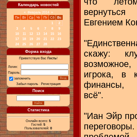
что лето
Календарь новостей
вернутьс
«
Февраль 2014
»
Пн
Вт
Ср
Чт
Пт
Сб
Вс
Евгением Ко
1
2
3
4
5
6
7
8
9
10
11
12
13
14
15
16
17
18
19
20
21
22
23
"Единственн
24
25
26
27
28
скажу: к
Форма входа
Приветствую Вас
Гость
!
возможное,
Логин:
игрока, в 
Пароль:
запомнить
финансы, м
Забыл пароль
|
Регистрация
Поиск
всё".
Статистика
"Иан Эйр пр
Онлайн всего:
5
переговоры
Гостей:
5
Пользователей:
0
проблемой