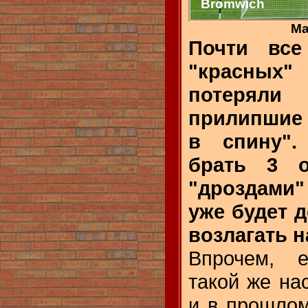
Bromwich
Ма
Почти все
"красны
потеря
прилипшие 
в спину".
брать 3 
"дроздами
уже будет 
возлагать н
Впрочем, 
такой же на
и в прошлом