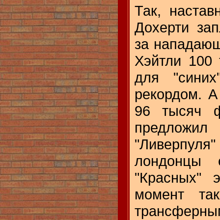
Так, настав
Дохерти зап
за нападающ
Хэйтли 100 
для "синих
рекордом. А
96 тысяч ф
предлож
"Ливерпуля
лондонцы с
"Красных" 
момент та
трансфер