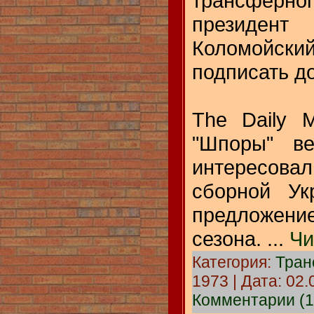
трансфер
президент
Коломойс
подписать д
The Daily M
"Шпоры" ве
интересова
сборной Ук
предложени
сезона.
...
Чи
Категория:
Тра
1973 | Дата:
02.
Комментарии (1