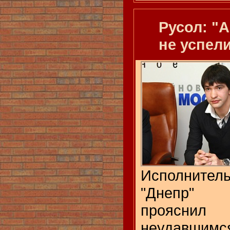
Русол: "
не успел
Исполнител
"Днепр" 
проясни
неудавши