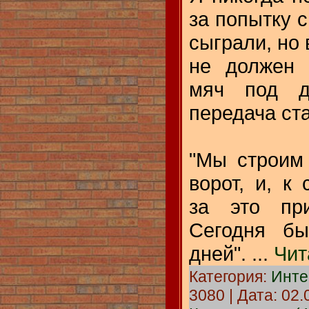
за попытку с
сыграли, но 
не должен 
мяч под д
передача ст
"Мы строим
ворот, и, к
за это при
Сегодня бы
дней".
...
Чит
Категория:
Инте
3080 | Дата:
02.