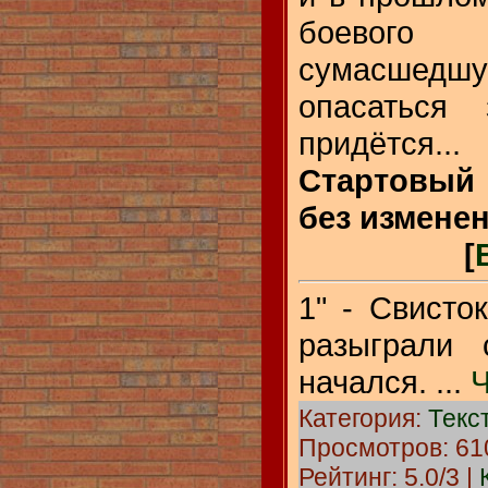
боевого
сумасшедшу
опасаться 
придётся...
Стартовый
без изменен
[
1" - Свисто
разыграли 
начался.
...
Ч
Категория:
Текс
Просмотров: 610
Рейтинг: 5.0/3 |