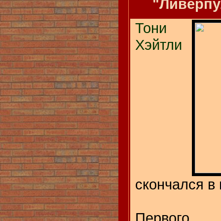
"Ливерпу
Тони
Хэйтли
скончался в 
Первого 