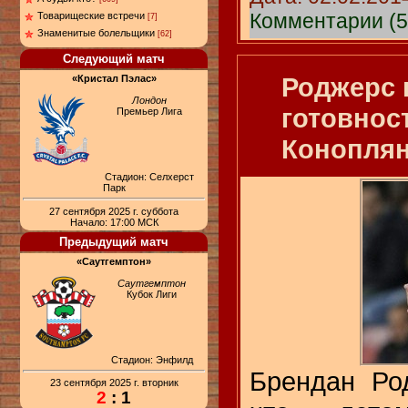
Комментарии (5
Товарищеские встречи
[7]
Знаменитые болельщики
[62]
Следующий матч
Роджерс 
«Кристал Пэлас»
Лондон
готовнос
Премьер Лига
Коноплян
Стадион: Селхерст
Парк
27 сентября 2025 г. суббота
Начало: 17:00 МСК
Предыдущий матч
«Саутгемптон»
Саутгемптон
Кубок Лиги
Стадион: Энфилд
Брендан Ро
23 сентября 2025 г. вторник
2
: 1