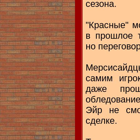
сезона.
"Красные" м
в прошлое 
но перегово
Мерсисайдц
самим игро
даже прош
обледование
Эйр не смо
сделке.