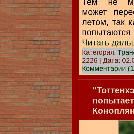
Тем не ме
может пере
летом, так к
попытаются
Читать даль
Категория:
Тра
2226 | Дата:
02.
Комментарии (1
"Тоттенх
попытает
Коноплян