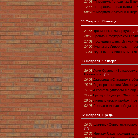
13:05
"Ливерпуль" следит за Вид
12:47
Четырёхматчевая битва с "
00:57
"Ливерпуль" активно интер
14 Февраля, Пятница
21:55
Тренировка "Ливерпуля"
(21)
20:59
Брендан Роджерс: «Мы хоти
17:01
Последний шанс. Выпуск №
14:09
Фланаган: Ливерпуль — те
11:39
"Фулхэм" - "Ливерпуль". Об
13 Февраля, Четверг
20:01
Луис Суарес: «За карьеру с
Ивановича»
(11)
16:09
Джеррард и Старридж в сбор
15:23
Роджерс сравнил "Ливерпул
11:36
А стоит ли упираться в борь
11:08
Брендан Роджерс: "Ливерпу
10:52
Ливерпульский камбэк. Пов
02:01
Первая волевая победа в с
12 Февраля, Среда
16:34
Шкртел: «Совру, если скажу
(17)
13:34
Мамаду Сахо проходит курс