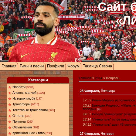
Сайт 
«Л
Главная
Гимн и песни
Профили
Форум
Таблица Сезона
Главная
»
2014
»
Февраль
Категории
Новости
[5566]
28 Февраля, Пятница
Анонсы матчей
[1109]
История клуба
[147]
17:53
Ронни Морану исполнилось 
Трансферы
[6415]
16:21
Брендан Роджерс: «Жаль, чт
победы»
(9)
Текстовые трансляции
[926]
14:51
Резерв "Ливерпуля" разгро
Отчеты
[327]
12:14
"Ливерпуль" готов предложи
Приколы
[290]
04:31
"Ливерпуль" дает 45 миллио
Объявления
[702]
Криминальное чтиво
27 Февраля, Четверг
[230]