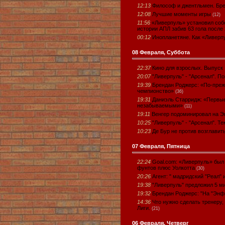
12:13
Философ и джентльмен. Бр
12:08
Лучшие моменты игры
(12)
11:56
«Ливерпуль» установил соб
истории АПЛ забив 63 гола после
00:12
Инопланетяне. Как «Ливерп
08 Февраля, Суббота
22:37
Кино для взрослых. Выпуск
20:07
"Ливерпуль" - "Арсенал". По
19:39
Брендан Роджерс: «По-прежн
чемпионство»
(36)
19:31
Даниэль Старридж: «Первые
незабываемыми»
(11)
19:11
Венгер подоминировал на 
10:25
"Ливерпуль" - "Арсенал". Те
10:23
Де Бур не против возглави
07 Февраля, Пятница
22:24
Goal.com: «Ливерпуль» был 
фунтов плюс Уолкотта
(30)
20:26
Агент: " мадридский "Реал"
19:38
"Ливерпуль" предложил 5 м
19:32
Брендан Роджерс: "На "Энф
14:36
Что нужно сделать тренеру,
Лиги.
(21)
06 Февраля, Четверг