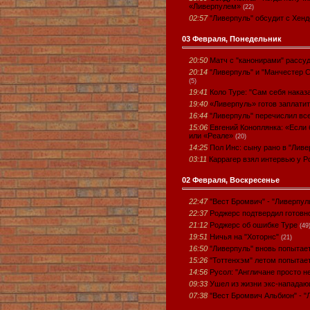
«Ливерпулем»
(22)
02:57
"Ливерпуль" обсудит с Хен
03 Февраля, Понедельник
20:50
Матч с "канонирами" рассу
20:14
"Ливерпуль" и "Манчестер 
(5)
19:41
Коло Туре: "Сам себя наказ
19:40
«Ливерпуль» готов заплатит
16:44
"Ливерпуль" перечислил все
15:06
Евгений Коноплянка: «Если 
или «Реале»
(20)
14:25
Пол Инс: сыну рано в "Ливе
03:11
Каррагер взял интервью у 
02 Февраля, Воскресенье
22:47
"Вест Бромвич" - "Ливерпул
22:37
Роджерс подтвердил готовн
21:12
Роджерс об ошибке Туре
(49
19:51
Ничья на "Хоторнс"
(21)
16:50
"Ливерпуль" вновь попытае
15:26
"Тоттенхэм" летом попытае
14:56
Русол: "Англичане просто н
09:33
Ушел из жизни экс-нападаю
07:38
"Вест Бромвич Альбион" - "