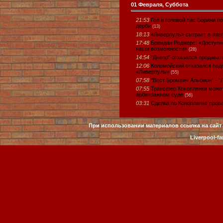
01 Февраля, Суббота
21:53
Гол и голевой пас Борини п
дерби
(13)
18:13
«Ливерпуль» сыграет в Inte
17:48
Брендан Роджерс: «Доступно
наши возможности»
(28)
14:54
"Днепр" отказался продават
12:06
Коломойский отказался под
«Ливерпуль»
(55)
07:58
"Вест Бромвич Альбион" - "
07:55
Трансфер Коноплянки может
арбитражном суде
(56)
03:31
Сделка по Коноплянке пров
При использовании материалов ссылка на сайт 
Liverpool-fa