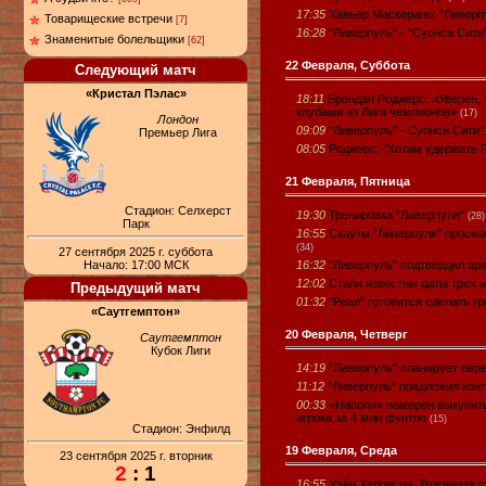
17:35
Хавьер Маскерано: "Ливерпу
Товарищеские встречи
[7]
16:28
"Ливерпуль" - "Суонси Сити
Знаменитые болельщики
[62]
22 Февраля, Суббота
Следующий матч
«Кристал Пэлас»
18:11
Брендан Роджерс: «Уверен,
клубами из Лиги чемпионов»
(17)
Лондон
09:09
"Ливерпуль" - Суонси Сити"
Премьер Лига
08:05
Роджерс: "Хотим удержать 
21 Февраля, Пятница
Стадион: Селхерст
19:30
Тренировка "Ливерпуля"
(28)
Парк
16:55
Скауты "Ливерпуля" просма
(34)
27 сентября 2025 г. суббота
Начало: 17:00 МСК
16:32
"Ливерпуль" подтвердил ар
12:02
Стали известны даты трёх 
Предыдущий матч
01:32
"Реал" готовится сделать 
«Саутгемптон»
20 Февраля, Четверг
Саутгемптон
Кубок Лиги
14:19
"Ливерпуль" планирует пер
11:12
"Ливерпуль" предложил кон
00:33
«Наполи» намерен выкупить
игрока за 4 млн фунтов
(15)
Стадион: Энфилд
19 Февраля, Среда
23 сентября 2025 г. вторник
2
: 1
16:55
Уэйн Харрисон. Трагичная 