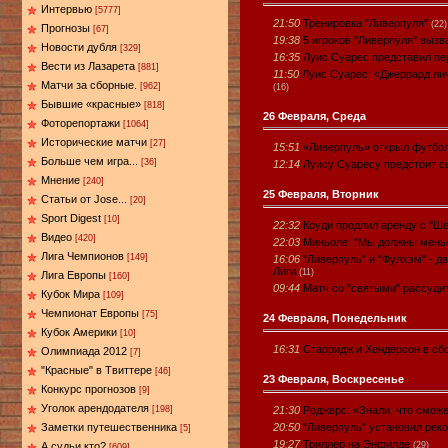
Интервью
[5777]
21:50
Тренировка "Ливерпуля"
(22)
Прогнозы
[67]
19:38
5 игроков "Ливерпуля" вызв
Новости дубля
[329]
16:35
Луис Суарес представил пе
Вести из Лазарета
[881]
11:50
Луис Суарес: «Джеррард лич
Матчи за сборные.
[962]
(16)
Бывшие «красные»
[818]
26 Февраля, Среда
Фоторепортажи
[1064]
Исторические матчи
[27]
15:51
«Ливерпуль» открыл футбо
Больше чем игра...
[36]
12:14
Луису Суаресу предстоит с
Мнение
[240]
25 Февраля, Вторник
Статьи от Jose...
[20]
Sport Digest
[10]
22:32
Коуди продлил аренду с "
Видео
[420]
22:03
Миньоле: "Мы должны мень
Лига Чемпионов
[149]
16:06
"Ливерпуль" и "Фулхэм" -
Лиги
(11)
Лига Европы
[160]
09:44
Матч со "святыми" рассуди
Кубок Мира
[109]
Чемпионат Европы
[75]
24 Февраля, Понедельник
Кубок Америки
[10]
16:31
Старридж и Хендерсон в сбо
Олимпиада 2012
[7]
"Красные" в Твиттере
[46]
23 Февраля, Воскресенье
Конкурс прогнозов
[9]
Уголок арендодателя
21:30
Роджерс: «Знали, что сможе
[198]
20:50
"Ливерпуль" установил реко
Заметки путешественника
[5]
19:27
Триллер на Энфилде
(29)
А судьи кто?
[609]