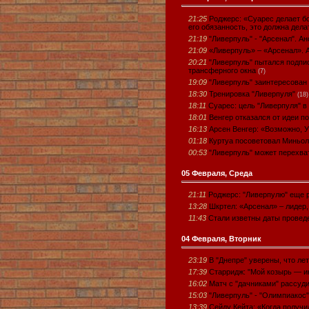
21:25
Роджерс: «Суарес делает бо
его обязанность, это должна дел
21:19
"Ливерпуль" - "Арсенал". Ан
21:09
«Ливерпуль» – «Арсенал». А
20:21
"Ливерпуль" пытался подпи
трансферного окна
(7)
19:09
"Ливерпуль" заинтересован
18:30
Тренировка "Ливерпуля"
(18)
18:11
Суарес: цель "Ливерпуля" в
18:01
Венгер отказался от идеи п
16:13
Арсен Венгер: «Возможно, 
01:18
Куртуа посоветовал Миньол
00:53
"Ливерпуль" может перехва
05 Февраля, Среда
21:11
Роджерс: "Ливерпулю" еще 
13:28
Шкртел: «Арсенал» – лидер
11:43
Стали изветны даты проведе
04 Февраля, Вторник
23:19
В "Днепре" уверены, что ле
17:39
Старридж: "Мой козырь — и
16:02
Матч с "дачниками" рассуд
15:03
"Ливерпуль" - "Олимпиакос"
13:39
Сейду Кейта: «Когда получи