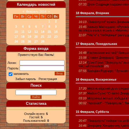
Календарь новостей
07:33
Джон Олдридж подарил свою
«
Февраль 2014
»
18 Февраля, Вторник
Пн
Вт
Ср
Чт
Пт
Сб
Вс
1
2
16:13
"Ливерпулю" нужен Джовин
3
4
5
6
7
8
9
15:45
Хавьер Маскерано: «Руково
не отказывался играть с «Манчес
10
11
12
13
14
15
16
11:07
"Матч" с "лебедями" рассуд
17
18
19
20
21
22
23
24
25
26
27
28
17 Февраля, Понедельник
Форма входа
16:48
Расписание матчей "Ливерп
Приветствую Вас
Гость
!
15:08
Стивен Джеррард: "Доволен 
12:14
Грэм Полл: "Ливерпуль" выл
Логин:
чистый пенальти
(25)
Пароль:
07:55
Брендан Роджерс: "Лучшая 
запомнить
Забыл пароль
|
Регистрация
16 Февраля, Воскресенье
Поиск
17:20
Мерсисайдский дуэт следит
07:37
Майкл Оуэн: "Ставлю Джерра
03:10
Моуриньо желает победы в
00:02
"Арсенал" - "Ливерпуль". Те
Статистика
15 Февраля, Суббота
Онлайн всего:
5
Гостей:
5
20:47
"Ливерпуль" поборется за 
Пользователей:
0
16:46
Джордану Хендерсону сдела