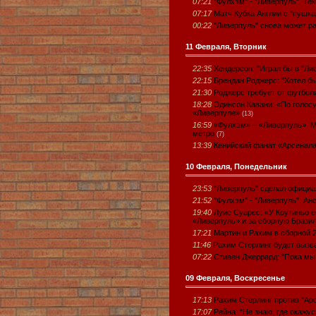
07:21
"Фулхэм" - "Ливерпуль". Те
07:17
Матч Кубка Англии с "пушк
00:22
"Ливерпуль" снова может р
11 Февраля, Вторник
22:35
Хендерсон: "Играл бы в "Ли
22:15
Брендан Роджерс: "Хотел б
21:30
Роджерс требует от футбол
18:28
Эдинсон Кавани: «По голосу
«Ливерпуле»
(13)
16:59
«Фулхэм» – «Ливерпуль». Ма
метро
(7)
13:39
Кенийский фанат «Арсенал
10 Февраля, Понедельник
23:53
"Ливерпуль" сделал официа
21:52
"Фулхэм" - "Ливерпуль". Ан
19:40
Луис Суарес: «У Коутиньо е
«Ливерпуль» и за сборную Брази
17:21
Мартин и Рахим в сборной 2
11:46
Рахим Стерлинг будет вызв
07:22
Стивен Джеррард: "Пока мы
09 Февраля, Воскресенье
17:13
Рахим Стерлинг против "Ар
17:07
Рейна: “Не знаю, где окажу