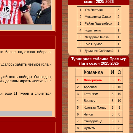
сезон 2025-2026
1
Уго Экитике
3
2
Мохаммед Салах
2
3
Райан Гравенберх
2
4
Коди Гакпо
1
5
Федерико Кьеза
1
6
Рио Нгумоа
1
7
Доминик Собослай
1
то более надежная оборона
Турнирная таблица Премьер
Лиги сезон 2025-2026
 удалось забить четыре гола и
Команда
И
О
ы добывать победы. Очевидно,
1
Ливерпуль
5
15
 Мы должны играть жестче и не
2
Арсенал
5
10
и еще 11 туров и случиться
3
Тотенхэм
5
10
4
Борнмут
5
10
5
Кристал Пэлас
5
9
6
Челси
5
8
7
Сандерленд
5
8
8
Фулхэм
5
8