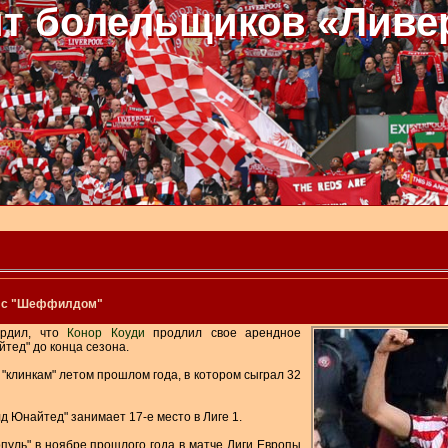
т болельщиков «Ливе
у с "Шеффилдом"
ердил, что
Конор Коуди
продлил свое арендное
тед" до конца сезона.
"клинкам" летом прошлом года, в котором сыграл 32
Юнайтед" занимает 17-е место в Лиге 1.
пуль" в ноябре прошлого года в матче Лиги Европы