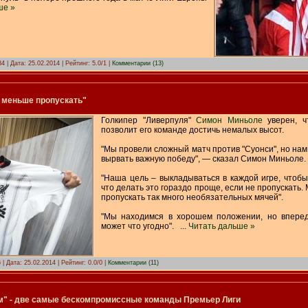
ше »
4 | Дата:
25.02.2014
| Рейтинг: 5.0/1 |
Комментарии (13)
 меньше пропускать"
Голкипер "Ливерпуля"
Симон Миньоле
уверен, ч
позволит его команде достичь немалых высот.
"Мы провели сложный матч против "Суонси", но нам
вырвать важную победу", — сказал Симон Миньоле.
"Наша цель – выкладываться в каждой игре, чтоб
что делать это гораздо проще, если не пропускать.
пропускать так много необязательных мячей".
"Мы находимся в хорошем положении, но вперед
может что угодно".
...
Читать дальше »
 | Дата:
25.02.2014
| Рейтинг: 0.0/0 |
Комментарии (11)
м" - две самые бескомпромиссные команды Премьер Лиги