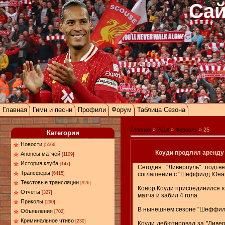
Сай
Главная
Гимн и песни
Профили
Форум
Таблица Сезона
Главная
»
2014
»
Февраль
»
25
Категории
Новости
[5566]
Коуди продлил аренд
Анонсы матчей
[1109]
История клуба
[147]
Сегодня "Ливерпуль" подтв
Трансферы
соглашение с "Шеффилд Юнай
[6415]
Текстовые трансляции
[926]
Конор Коуди присоединился к 
Отчеты
[327]
матча и забил 4 гола.
Приколы
[290]
В нынешнем сезоне "Шеффилд 
Объявления
[702]
Криминальное чтиво
[230]
Коуди дебютировал за "Ливер