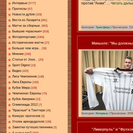
против "Анжи".
...
Читать даль
Интервью
[5777]
Прогнозы
[67]
Новости дубля
[329]
Вести из Лазарета
[881]
Матчи за сборные.
[962]
Категория:
Трансферы
| Просмотров: 218
Бывшие «красные»
[818]
Фоторепортажи
[1064]
Исторические матчи
Миньоле: "Мы должны
[27]
Больше чем игра...
[36]
Мнение
[240]
Статьи от Jose...
[20]
Sport Digest
[10]
Видео
[420]
Лига Чемпионов
[149]
Лига Европы
[160]
Кубок Мира
[109]
Чемпионат Европы
[75]
Кубок Америки
[10]
Олимпиада 2012
[7]
"Красные" в Твиттере
[46]
Категория:
Интервью
| Просмотров: 2056
Конкурс прогнозов
[9]
Уголок арендодателя
[198]
Заметки путешественника
[5]
"Ливерпуль" и "Фулхэ
А судьи кто?