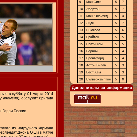
9
Ман Сити
5
7
10
Эвертон
5
7
11
Ман Юнайтед
5
4
12
Лидс
5
7
13
Ньюкасл
5
6
14
Брайтон
5
5
15
Ноттингем
5
5
16
Бернли
5
4
17
Брентфорд
5
4
18
Астон Вилла
5
3
19
Вест Хэм
5
3
20
Вулверхэмптон
5
0
Дополнительная информация
ться в субботу 01 марта 2014
му времени
), обслужит бригада
 Гарри Бесвик.
тавал из нагрудного кармана
ндерленда" Джона О'Ши в матче
а в матче с "Сандерлендом".
...