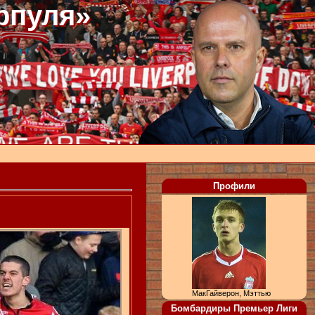
рпуля»
Профили
МакГайверон, Мэттью
Бомбардиры Премьер Лиги