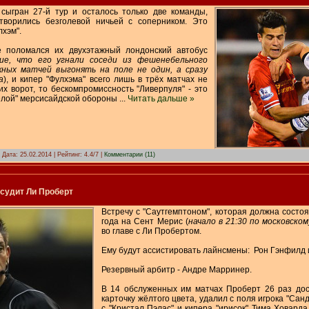
сыгран 27-й тур и осталось только две команды,
творились безголевой ничьей с соперником. Это
лхэм".
е поломался их двухэтажный лондонский автобус
ие, что его угнали соседи из фешенебельного
жных матчей выгонять на поле не один, а сразу
а
), и кипер "Фулхэма" всего лишь в трёх матчах не
их ворот, то бескомпромиссность "Ливерпуля" - это
ёлой" мерсисайдской обороны
...
Читать дальше »
| Дата:
25.02.2014
| Рейтинг: 4.4/7 |
Комментарии (11)
ссудит Ли Проберт
Встречу с "Саутгемптоном", которая должна состоя
года на Сент Мерис (
начало в 21:30 по московско
во главе с Ли Пробертом.
Ему будут ассистировать лайнсмены: Рон Гэнфилд и
Резервный арбитр - Андре Марринер.
В 14 обслуженных им матчах Проберт 26 раз дос
карточку жёлтого цвета, удалил с поля игрока "Са
с "Кристал Пэлас" и кипера "ирисок" Тима Ховард