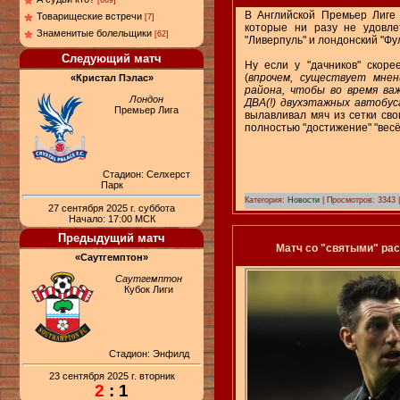
[609]
В Английской Премьер Лиге 
Товарищеские встречи
[7]
которые ни разу не удовле
Знаменитые болельщики
[62]
"Ливерпуль" и лондонский "Фу
Следующий матч
Ну если у "дачников" скоре
(
впрочем, существует мнен
«Кристал Пэлас»
района, чтобы во время ва
Лондон
ДВА(!) двухэтажных автобус
Премьер Лига
вылавливал мяч из сетки сво
полностью "достижение" "вес
Стадион: Селхерст
Парк
Категория:
Новости
| Просмотров: 3343 
27 сентября 2025 г. суббота
Начало: 17:00 МСК
Предыдущий матч
Матч со "святыми" ра
«Саутгемптон»
Саутгемптон
Кубок Лиги
Стадион: Энфилд
23 сентября 2025 г. вторник
2
: 1