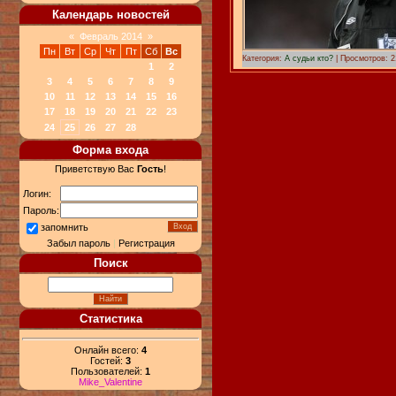
Календарь новостей
«
Февраль 2014
»
Пн
Вт
Ср
Чт
Пт
Сб
Вс
Категория:
А судьи кто?
| Просмотров: 2
1
2
3
4
5
6
7
8
9
10
11
12
13
14
15
16
17
18
19
20
21
22
23
24
25
26
27
28
Форма входа
Приветствую Вас
Гость
!
Логин:
Пароль:
запомнить
Забыл пароль
|
Регистрация
Поиск
Статистика
Онлайн всего:
4
Гостей:
3
Пользователей:
1
Mike_Valentine