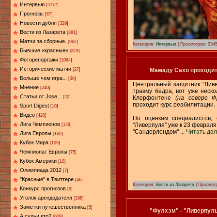
Интервью
[5777]
Прогнозы
[67]
Новости дубля
[329]
Вести из Лазарета
[881]
Матчи за сборные.
[962]
Категория:
Интервью
| Просмотров: 2345
Бывшие «красные»
[818]
Фоторепортажи
[1064]
Исторические матчи
Мамаду Сахо проходит
[27]
Больше чем игра...
[36]
Центральный защитник "Лив
Мнение
[240]
травму бедра, вот уже неск
Статьи от Jose...
Клерфонтене
(на севере 
[20]
проходит курс реабилитации.
Sport Digest
[10]
Видео
[420]
По оценкам специалистов, 
Лига Чемпионов
"Ливерпуля" уже к 23 февраля
[149]
"Сандерлендом"
...
Читать да
Лига Европы
[160]
Кубок Мира
[109]
Чемпионат Европы
[75]
Кубок Америки
[10]
Олимпиада 2012
[7]
"Красные" в Твиттере
[46]
Категория:
Вести из Лазарета
| Просмотр
Конкурс прогнозов
[9]
Уголок арендодателя
[198]
Заметки путешественника
[5]
"Фулхэм" - "Ливерпуль
А судьи кто?
[609]