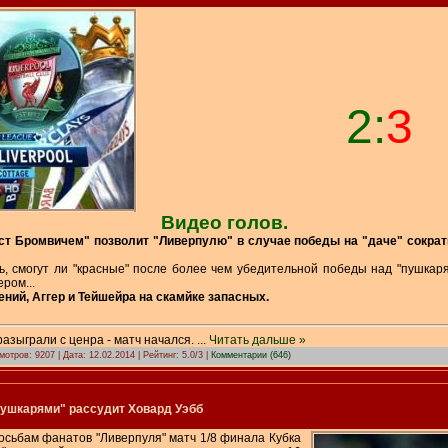
2:
3
Видео голов.
ст Бромвичем" позволит "Ливерпулю" в случае победы на "даче" сократи
ь, смогут ли "красные" после более чем убедительной победы над "пушкаря
ром...
ний, Аггер и Тейшейра на скамйке запасных.
 разыграли с ценра - матч начался.
...
Читать дальше »
мотров: 9207 | Дата:
12.02.2014
| Рейтинг: 5.0/3 |
Комментарии (646)
пушкарями" рассудит Ховард Уэбб
сьбам фанатов "Ливерпуля" матч 1/8 финала Кубка