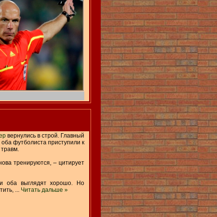
ер
вернулись в строй. Главный
 оба футболиста приступили к
 травм.
нова тренируются, – цитирует
ки оба выглядят хорошо. Но
тить,
...
Читать дальше »