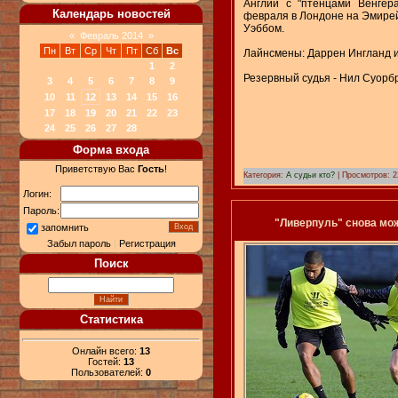
Англии с "птенцами Венгера
Календарь новостей
февраля в Лондоне на Эмирей
Уэббом.
«
Февраль 2014
»
Пн
Вт
Ср
Чт
Пт
Сб
Вс
Лайнсмены: Даррен Ингланд и
1
2
Резервный судья - Нил Суорб
3
4
5
6
7
8
9
10
11
12
13
14
15
16
17
18
19
20
21
22
23
24
25
26
27
28
Форма входа
Приветствую Вас
Гость
!
Категория:
А судьи кто?
| Просмотров: 2
Логин:
Пароль:
"Ливерпуль" снова мож
запомнить
Забыл пароль
|
Регистрация
Поиск
Статистика
Онлайн всего:
13
Гостей:
13
Пользователей:
0