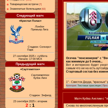
Товарищеские встречи
[7]
Знаменитые болельщики
[62]
Следующий матч
«Кристал Пэлас»
Лондон
Премьер Лига
Стадион: Селхерст
Парк
27 сентября 2025 г. суббота
Осечка "пенсионеров" с "Ве
Начало: 17:00 МСК
как минимум до 5 очков...
Предыдущий матч
Вот и интересно будет узнат
самым что ни на есть аутсайде
«Саутгемптон»
Стартовый состав без измене
Саутгемптон
Кубок Лиги
1" - Свисток Дауда, "красные"
Категория:
Текстовые трансляции
| Прос
Стадион: Энфилд
Матч Кубка Англии с "
23 сентября 2025 г. вторник
2
: 1
Снова по многочисленным про