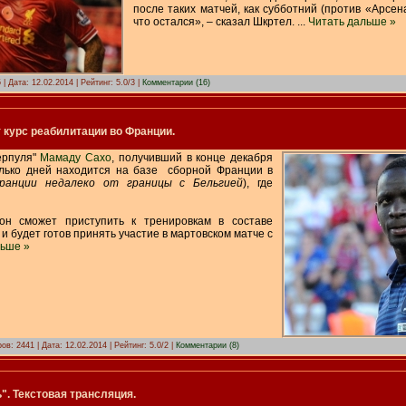
после таких матчей, как субботний (против «Арсена
что остался», – сказал Шкртел.
...
Читать дальше »
 | Дата:
12.02.2014
| Рейтинг: 5.0/3 |
Комментарии (16)
 курс реабилитации во Франции.
ерпуля"
Мамаду Сахо
, получивший в конце декабря
олько дней находится на базе сборной Франции в
Франции недалеко от границы с Бельгией
), где
он сможет приступить к тренировкам в составе
 и будет готов принять участие в мартовском матче с
льше »
ов: 2441 | Дата:
12.02.2014
| Рейтинг: 5.0/2 |
Комментарии (8)
". Текстовая трансляция.