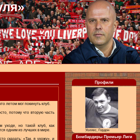
уля»
Профили
то летом мог покинуть клуб.
то, потому что вторую часть
м уходе, но такой клуб, как
тся одним из лучших в мире.
Уоллес, Гордон
Бомбардиры Премьер Лиги
то сказать: «Так, я ухожу», и