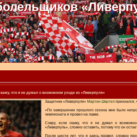
болельщиков «Ливерп
скажу, что я не думал о возможном уходе из «Ливерпуля»
Защитник «Ливерпуля»
Мартин Шкртел
признался, ч
«По завершении прошлого сезона мне было непрос
чемпионата я провел на лавке.
Совру, если скажу, что я не думал о возможно
«Ливерпуль», сложно оставить, потому что он остае
После шести лет, что я здесь провел, сложно прос