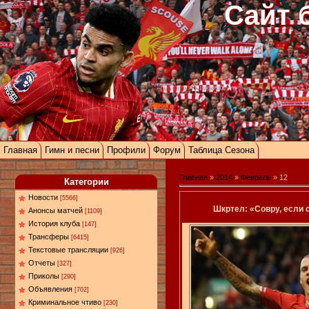
Сайт 
Главная
Гимн и песни
Профили
Форум
Таблица Сезона
Главная
»
2014
»
Февраль
»
12
Категории
Новости
[5566]
Шкртел: «Совру, если 
Анонсы матчей
[1109]
История клуба
[147]
Трансферы
[6415]
Текстовые трансляции
[926]
Отчеты
[327]
Приколы
[290]
Объявления
[702]
Криминальное чтиво
[230]