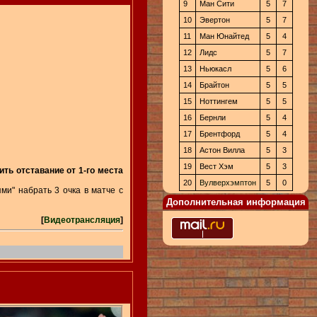
9
Ман Сити
5
7
10
Эвертон
5
7
11
Ман Юнайтед
5
4
12
Лидс
5
7
13
Ньюкасл
5
6
14
Брайтон
5
5
15
Ноттингем
5
5
16
Бернли
5
4
17
Брентфорд
5
4
18
Астон Вилла
5
3
19
Вест Хэм
5
3
ть отставание от 1-го места
20
Вулверхэмптон
5
0
ми" набрать 3 очка в матче с
Дополнительная информация
[
Видеотрансляция
]