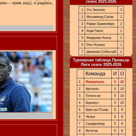
сезон 2025-2026
ла» – прим. ред.), я радуюсь,
1
Уго Экитике
3
2
Мохаммед Салах
2
3
Райан Гравенберх
2
4
Коди Гакпо
1
5
Федерико Кьеза
1
6
Рио Нгумоа
1
7
Доминик Собослай
1
Турнирная таблица Премьер
Лиги сезон 2025-2026
Команда
И
О
1
Ливерпуль
5
15
2
Арсенал
5
10
3
Тотенхэм
5
10
4
Борнмут
5
10
5
Кристал Пэлас
5
9
6
Челси
5
8
7
Сандерленд
5
8
8
Фулхэм
5
8