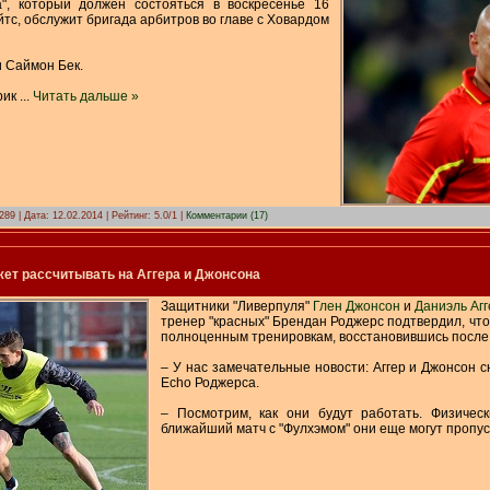
", который должен состояться в воскресенье 16
тс, обслужит бригада арбитров во главе с Ховардом
 Саймон Бек.
рик
...
Читать дальше »
289 | Дата:
12.02.2014
| Рейтинг: 5.0/1 |
Комментарии (17)
ет рассчитывать на Аггера и Джонсона
Защитники "Ливерпуля"
Глен Джонсон
и
Даниэль Агг
тренер "красных" Брендан Роджерс подтвердил, что
полноценным тренировкам, восстановившись после
– У нас замечательные новости: Аггер и Джонсон с
Echo Роджерса.
– Посмотрим, как они будут работать. Физичес
ближайший матч с "Фулхэмом" они еще могут пропус